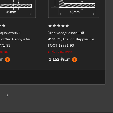
однокатаный
Угол холоднокатаный
0 ст.3пс Феррум 6м
45*45*4,0 ст.3пс Феррум 6м
771-93
ГОСТ 19771-93
аличии
Нет в наличии
шт
1 152 ₽/шт
?
?