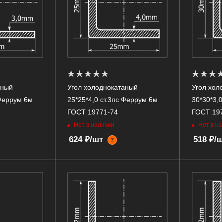
аный
Угол холоднокатаный
Угол хол
 Феррум 6м
25*25*4,0 ст.3пс Феррум 6м
30*30*3,
ГОСТ 19771-74
ГОСТ 19
Нет в наличии
Нет в н
624 ₽/шт
518 ₽/
?