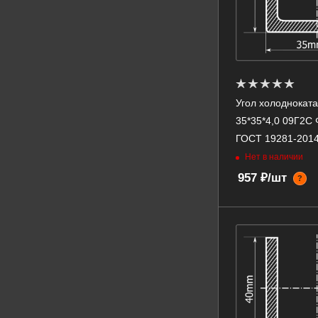
Угол холоднокат
35*35*4,0 09Г2С
ГОСТ 19281-201
Нет в наличии
957 ₽/шт
?