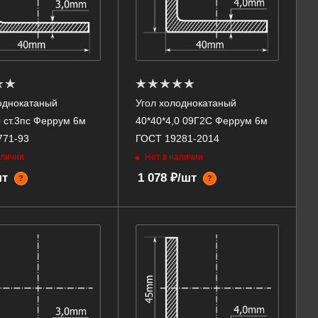
однокатаный
Угол холоднокатаный
0 ст.3пс Феррум 6м
40*40*4,0 09Г2С Феррум 6м
771-93
ГОСТ 19281-2014
аличии
Нет в наличии
шт
1 078 ₽/шт
?
?