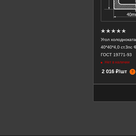
Угол холоднокат
40*40*4,0 ст.3пс
ГОСТ 19771-93
Нет в наличии
2 016 ₽/шт
?