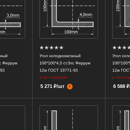
аный
Угол холоднокатаный
Угол хол
пс Феррум
100*100*4,0 ст.3пс Феррум
100*100*
-93
12м ГОСТ 19771-93
12м ГОС
Нет в наличии
Нет в н
5 271 ₽/шт
6 588 
?