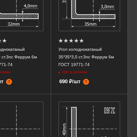
однокатаный
Угол холоднокатаный
0 ст.3пс Феррум 6м
35*35*3,0 ст.3пс Феррум 6м
771-74
ГОСТ 19771-74
аличии
Нет в наличии
шт
690 ₽/шт
?
?