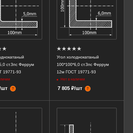
однокатаный
Угол холоднокатаный
5,0 ст.3пс Феррум
100*100*6,0 ст.3пс Феррум
Т 19771-93
12м ГОСТ 19771-93
аличии
Нет в наличии
₽/шт
7 805 ₽/шт
?
?