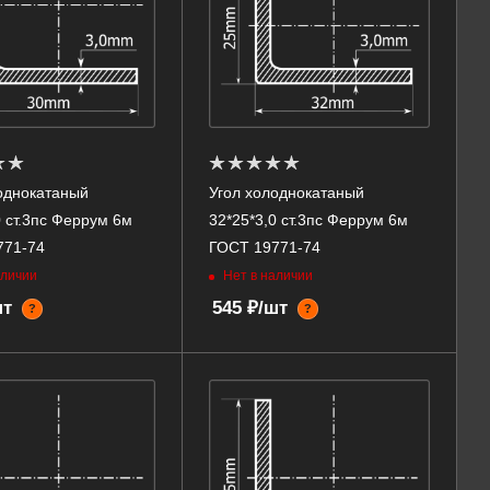
однокатаный
Угол холоднокатаный
0 ст.3пс Феррум 6м
32*25*3,0 ст.3пс Феррум 6м
771-74
ГОСТ 19771-74
аличии
Нет в наличии
шт
545 ₽/шт
?
?