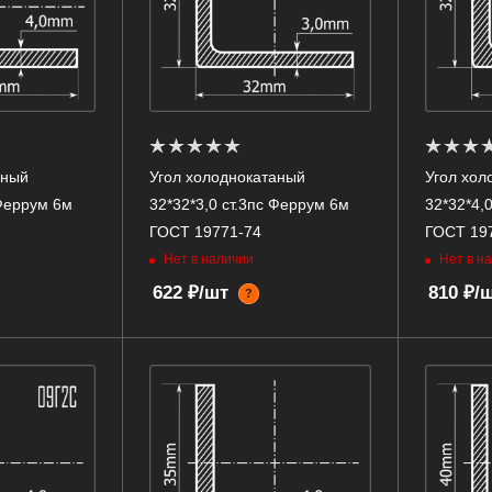
аный
Угол холоднокатаный
Угол хол
 Феррум 6м
32*32*3,0 ст.3пс Феррум 6м
32*32*4,
ГОСТ 19771-74
ГОСТ 19
Нет в наличии
Нет в н
622 ₽/шт
810 ₽/
?