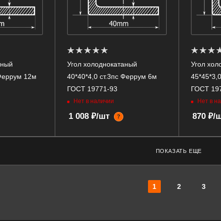
аный
Угол холоднокатаный
Угол хол
 Феррум 12м
40*40*4,0 ст.3пс Феррум 6м
45*45*3,
ГОСТ 19771-93
ГОСТ 19
Нет в наличии
Нет в н
1 008 ₽/шт
870 ₽/
?
ПОКАЗАТЬ ЕЩЕ
1
2
3