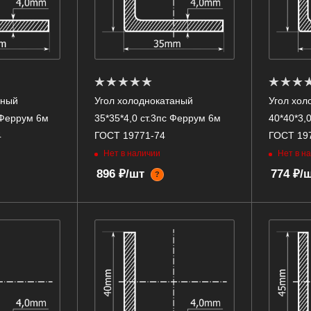
аный
Угол холоднокатаный
Угол хол
 Феррум 6м
35*35*4,0 ст.3пс Феррум 6м
40*40*3,
4
ГОСТ 19771-74
ГОСТ 19
Нет в наличии
Нет в н
896 ₽/шт
774 ₽/
?