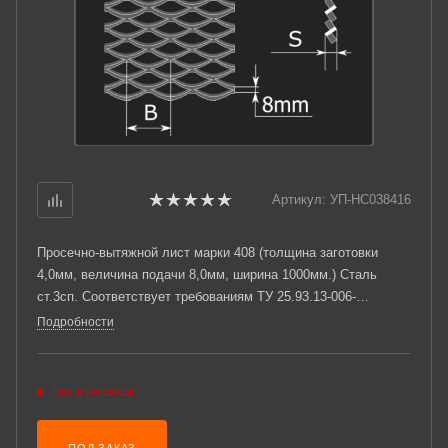
Артикул:
УП-НС038416
Просечно-вытяжной лист марки 408 (толщина заготовки
4,0мм, величина подачи 8,0мм, ширина 1000мм.) Сталь
ст.3сп. Соответствует требованиям ТУ 25.93.13-006-
03876796-2019.
Подробности
Нет в наличии