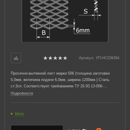
Артикул:
УП-НС039394
Просечно-вытяжной лист марки 506 (толщина заготовки
5,0мм, величина подачи 6,0мм, ширина 1200мм.) Сталь
ст.3сп. Соответствует требованиям ТУ 25.93.13-006-
03876796-2019.
Подробности
Мало