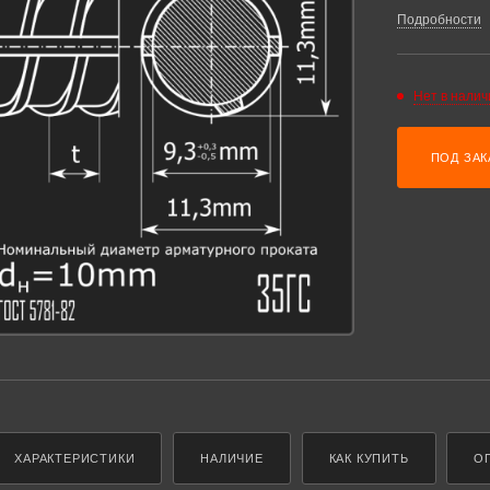
проката t = 7
Подробности
Нет в налич
ПОД ЗАК
ХАРАКТЕРИСТИКИ
НАЛИЧИЕ
КАК КУПИТЬ
О