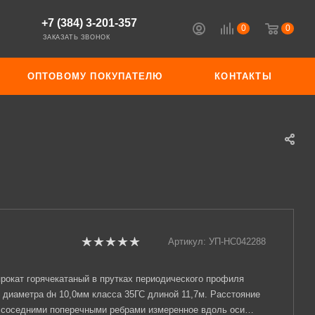
+7 (384) 3-201-357
0
0
ЗАКАЗАТЬ ЗВОНОК
ОПТОВОМУ ПОКУПАТЕЛЮ
КОНТАКТЫ
Артикул:
УП-НС042288
рокат горячекатаный в прутках периодического профиля
 диаметра dн 10,0мм класса 35ГС длиной 11,7м. Расстояние
соседними поперечными ребрами измеренное вдоль оси