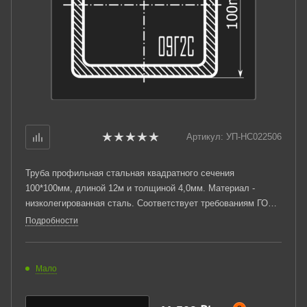
Артикул:
УП-НС022506
Труба профильная стальная квадратного сечения
100*100мм, длиной 12м и толщиной 4,0мм. Материал -
низколегированная сталь. Соответствует требованиям ГОСТ
13663-86. Стандартный пакет: вес - 5,115тн., количество -
Подробности
36шт.
Мало