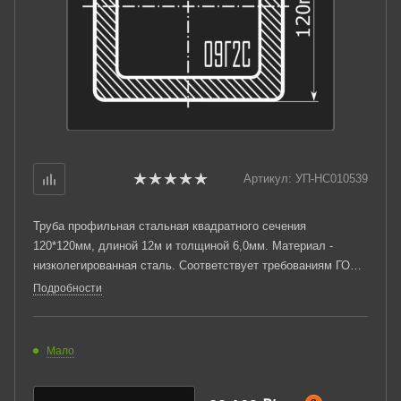
Артикул:
УП-НС010539
Труба профильная стальная квадратного сечения
120*120мм, длиной 12м и толщиной 6,0мм. Материал -
низколегированная сталь. Соответствует требованиям ГОСТ
30245-2003. Стандартный пакет: вес - 6,225тн., количество -
Подробности
25шт.
Мало